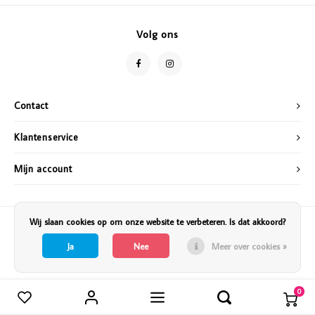
Vazen
Vriendin
Volg ons
Verlichting
Showbuzz
Tuin
Weekend
Contact
Planten
Klantenservice
Mijn account
Wij slaan cookies op om onze website te verbeteren. Is dat akkoord?
Ja
Nee
Meer over cookies »
0
Vergelijk producten
0