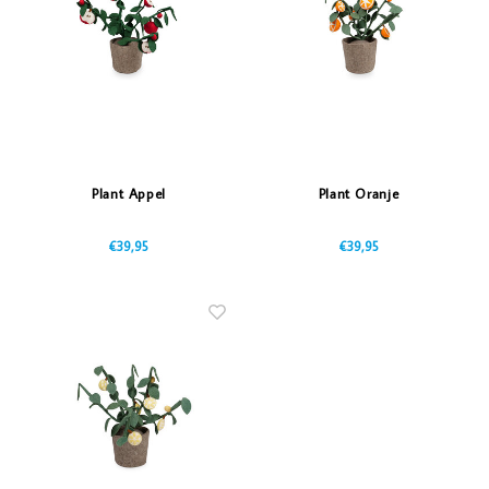
Vazen
Vriendin
Verlichting
Showbuzz
Tuin
Weekend
Planten
Plant Appel
Plant Oranje
€39,95
€39,95