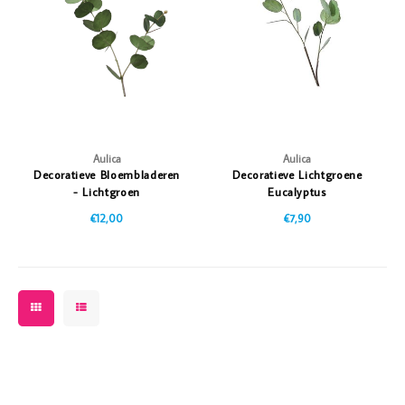
Vazen
Vriendin
Verlichting
Showbuzz
Tuin
Weekend
Planten
Aulica
Aulica
Decoratieve Bloembladeren
Decoratieve Lichtgroene
- Lichtgroen
Eucalyptus
€12,00
€7,90