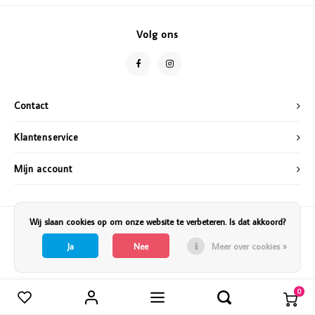
Vazen
Vriendin
Volg ons
Verlichting
Showbuzz
Tuin
Weekend
Contact
Planten
Klantenservice
Mijn account
Wij slaan cookies op om onze website te verbeteren. Is dat akkoord?
Ja
Nee
Meer over cookies »
0
Vergelijk producten
0