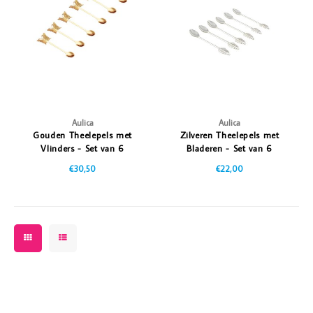
Vazen
Vriendin
Verlichting
Showbuzz
Tuin
Weekend
Planten
Aulica
Aulica
Gouden Theelepels met
Zilveren Theelepels met
Vlinders - Set van 6
Bladeren - Set van 6
€30,50
€22,00