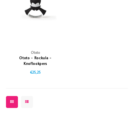
Vazen
Vriendin
Verlichting
Showbuzz
Tuin
Weekend
Planten
Ototo
Ototo - Rockula -
Knoflookpers
€25,25