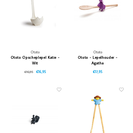
Vazen
Vriendin
Verlichting
Showbuzz
Tuin
Weekend
Planten
Ototo
Ototo
Ototo Opscheplepel Katie -
Ototo - Lepelhouder -
Wit
Agatha
€16,95
€17,95
€16,95