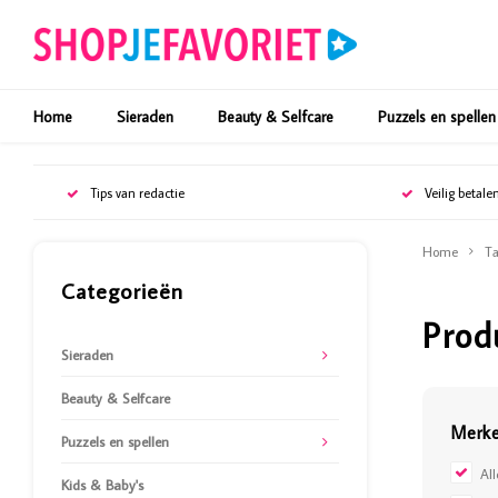
Home
Sieraden
Beauty & Selfcare
Puzzels en spellen
Tips van redactie
Veilig betale
Home
Ta
Categorieën
Prod
Sieraden
Beauty & Selfcare
Merk
Puzzels en spellen
Al
Kids & Baby's