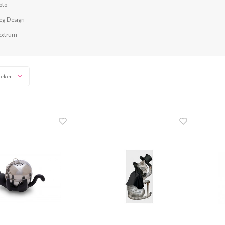
oto
leg Design
extrum
keken