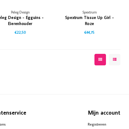
Peleg Design
Spextrum
eleg Design - Egguins -
Spextrum Tissue Up Girl -
Eierenhouder
Roze
€22,50
€44,75
ntenservice
Mijn account
ons
Registreren