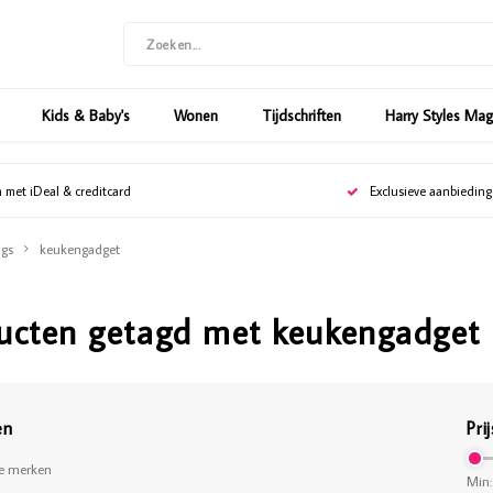
Kids & Baby's
Wonen
Tijdschriften
Harry Styles Ma
n met iDeal & creditcard
Exclusieve aanbiedin
gs
keukengadget
ucten getagd met keukengadget
en
Prij
le merken
Min: