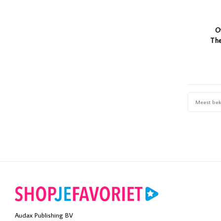
O
The
Meest be
Audax Publishing BV