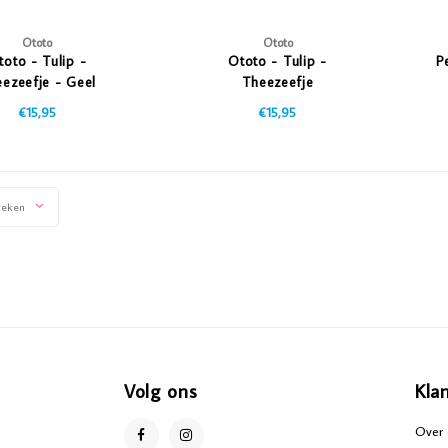
Ototo
Ototo
toto - Tulip -
Ototo - Tulip -
P
ezeefje - Geel
Theezeefje
€15,95
€15,95
keken
Volg ons
Kla
Over 