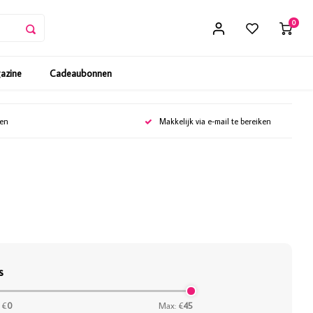
0
gazine
Cadeaubonnen
gen
Makkelijk via e-mail te bereiken
s
 €
0
Max: €
45