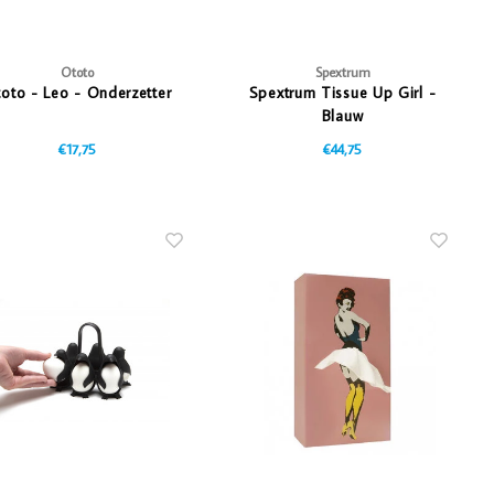
Ototo
Spextrum
oto - Leo - Onderzetter
Spextrum Tissue Up Girl -
Blauw
€17,75
€44,75