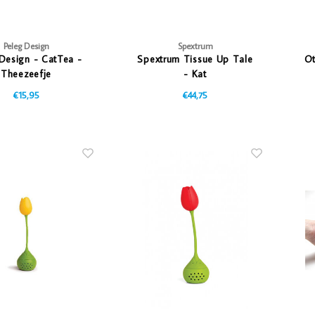
Peleg Design
Spextrum
Design - CatTea -
Spextrum Tissue Up Tale
Ot
Theezeefje
- Kat
€15,95
€44,75