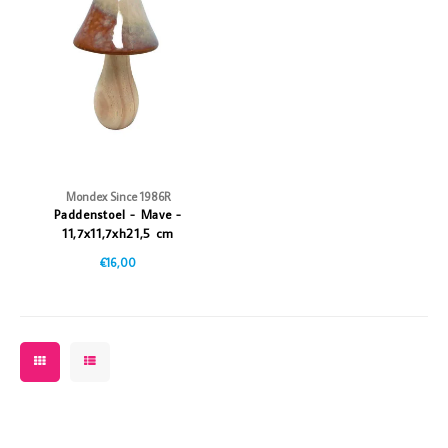
Vazen
Vriendin
Verlichting
Showbuzz
Tuin
Weekend
Planten
Mondex Since 1986R
Paddenstoel - Mave -
11,7x11,7xh21,5 cm
€16,00