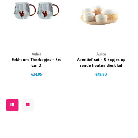
Vazen
Vriendin
Verlichting
Showbuzz
Tuin
Weekend
Planten
Aulica
Aulica
Eekhoorn Theekopjes - Set
Aperitief set - 5 kopjes op
van 2
ronde houten dienblad
€24,95
€49,90