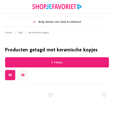
Hoofdmenu / puzzels en spellen
Hoofdmenu / tijdschriften
Hoofdmenu / sieraden
Hoofdmenu / wonen
Hoofdmenu /
Hoofdmenu /
Hoofdmenu /
Hoofdmenu 
Hoofd
Ho
Veilig betalen met iDeal & creditcard
Puzzels en spellen
Tijdschriften
Sieraden
Wonen
Home
Tags
keramische kopjes
Oorbellen
Puzzels en spellen
Woonaccessoires
Bookazines
Webshop
Webshop
Webshop
Webshop
Webshop
Webshop
Producten getagd met keramische kopjes
Armbanden
Puzzelsspecials
Huisdieren
Diverse specials
Mijn Ge
Party - 
Royalty
Santé -
Vriendi
Weekend
Filters
Kettingen
Kaarsen & Kandelaars
Mijn Geheim
Mijn Ge
Party -
Royalty
Santé -
Vriendi
Weeken
Accessoires
Koken & tafelen
Party
Mijn Ge
Royalty
Santé -
Vriendi
Weeken
Keukenaccessoires
Royalty
Mijn G
Royalty
Vriendi
Kunstbloemen
Santé
Vriendi