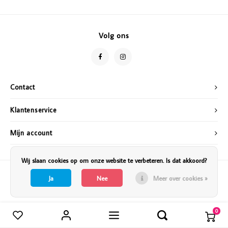
Vazen
Vriendin
Verlichting
Showbuzz
Volg ons
Tuin
Weekend
Planten
Contact
Klantenservice
Mijn account
Wij slaan cookies op om onze website te verbeteren. Is dat akkoord?
Ja
Nee
Meer over cookies »
0
Vergelijk producten
0