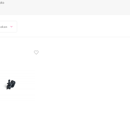
oto
keken