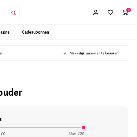
0
gazine
Cadeaubonnen
gen
Makkelijk via e-mail te bereiken
ouder
s
 €
0
Max: €
20