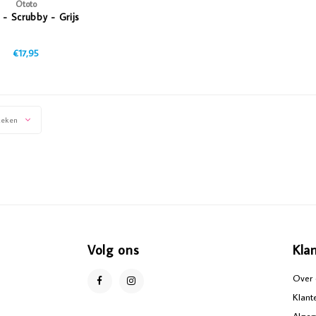
Ototo
 - Scrubby - Grijs
€17,95
keken
Volg ons
Kla
Over 
Klant