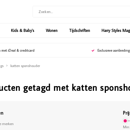
Kids & Baby's
Wonen
Tijdschriften
Harry Styles Ma
n met iDeal & creditcard
Exclusieve aanbiedin
gs
katten sponshouder
ucten getagd met katten sponsh
en
Prij
le merken
Min: