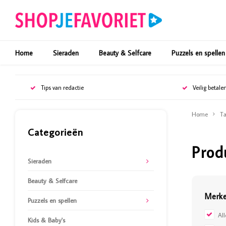
Home
Sieraden
Beauty & Selfcare
Puzzels en spellen
Tips van redactie
Veilig betale
Home
Ta
Categorieën
Prod
Sieraden
Beauty & Selfcare
Merk
Puzzels en spellen
Al
Kids & Baby's