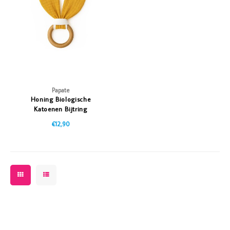
Vazen
Vriendin
Verlichting
Showbuzz
Tuin
Weekend
Planten
Papate
Honing Biologische
Katoenen Bijtring
€12,90