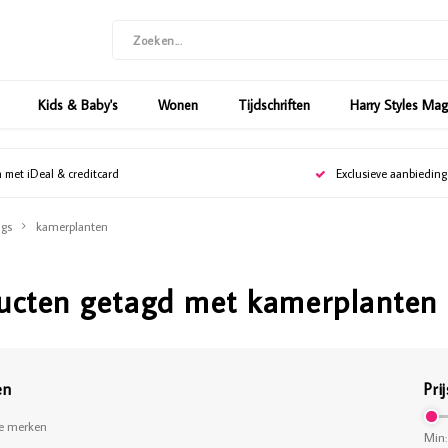
Kids & Baby's
Wonen
Tijdschriften
Harry Styles Ma
n met iDeal & creditcard
Exclusieve aanbiedin
gs
kamerplanten
ucten getagd met kamerplanten
en
Prij
le merken
Min: