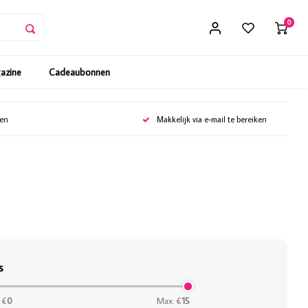
0
gazine
Cadeaubonnen
gen
Makkelijk via e-mail te bereiken
s
 €
0
Max: €
15