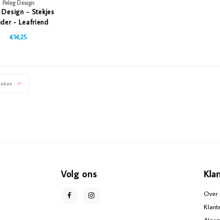
Peleg Design
 Design - Stekjes
der - Leafriend
€14,25
keken
Volg ons
Kla
Over 
Klant