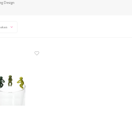
leg Design
keken