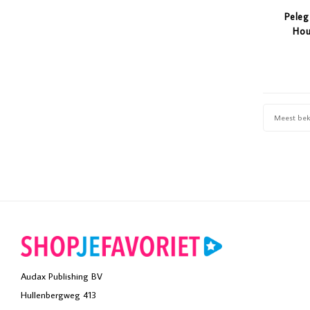
Peleg
Hou
Meest be
Audax Publishing BV
Hullenbergweg 413