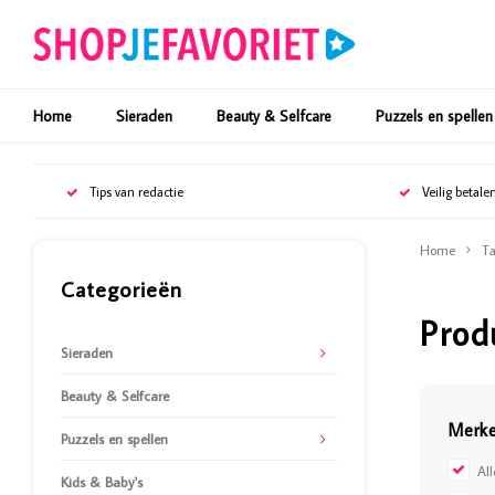
Home
Sieraden
Beauty & Selfcare
Puzzels en spellen
Tips van redactie
Veilig betale
Home
Ta
Categorieën
Prod
Sieraden
Beauty & Selfcare
Merk
Puzzels en spellen
Al
Kids & Baby's