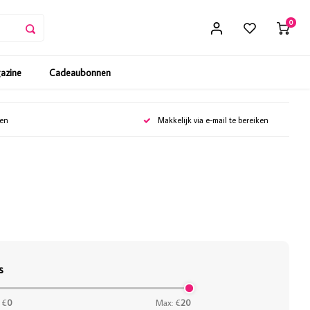
0
gazine
Cadeaubonnen
gen
Makkelijk via e-mail te bereiken
s
 €
0
Max: €
20