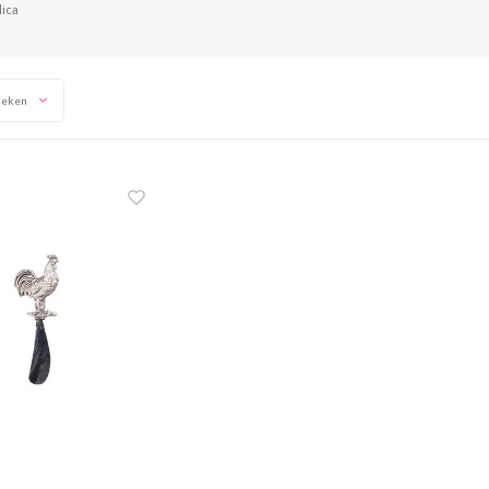
lica
keken