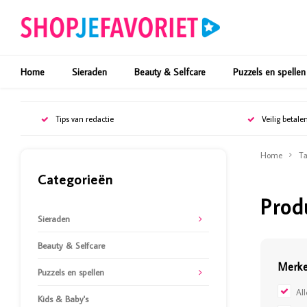
Home
Sieraden
Beauty & Selfcare
Puzzels en spellen
Tips van redactie
Veilig betale
Home
Ta
Categorieën
Prod
Sieraden
Beauty & Selfcare
Merk
Puzzels en spellen
Al
Kids & Baby's