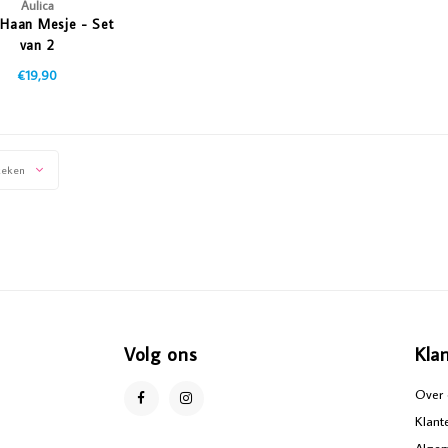
Aulica
r Haan Mesje - Set
van 2
€19,90
keken
Volg ons
Kla
Over 
Klant