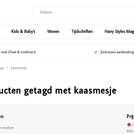
Kids & Baby's
Wonen
Tijdschriften
Harry Styles Ma
n met iDeal & creditcard
Exclusieve aanbiedin
gs
kaasmesje
ucten getagd met kaasmesje
en
Prij
le merken
Min: