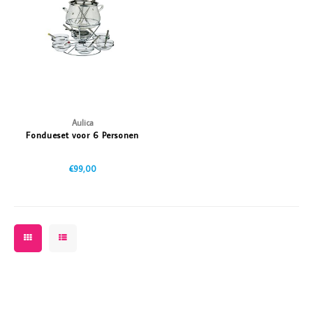
Vazen
Vriendin
Verlichting
Showbuzz
Tuin
Weekend
Planten
Aulica
Fondueset voor 6 Personen
€99,00