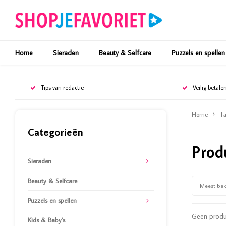
Home
Sieraden
Beauty & Selfcare
Puzzels en spellen
Tips van redactie
Veilig betale
Home
Ta
Categorieën
Prod
Sieraden
Beauty & Selfcare
Meest be
Puzzels en spellen
Geen produc
Kids & Baby's