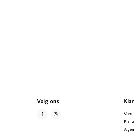
Volg ons
Kla
Over 
Klant
Alge