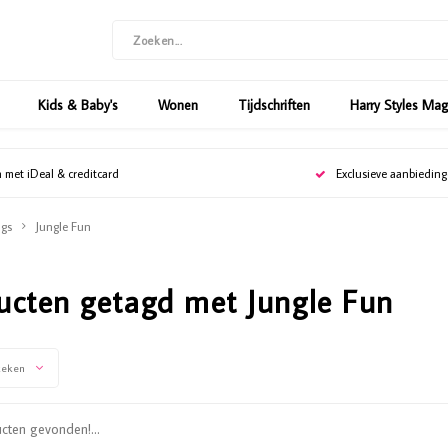
Kids & Baby's
Wonen
Tijdschriften
Harry Styles Ma
n met iDeal & creditcard
Exclusieve aanbiedin
gs
Jungle Fun
ucten getagd met Jungle Fun
keken
ten gevonden!...