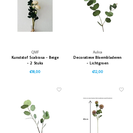
Vazen
Vriendin
Verlichting
Showbuzz
Tuin
Weekend
Planten
QMF
Aulica
Kunststof Scabiosa - Beige
Decoratieve Bloembladeren
- 2 Stuks
- Lichtgroen
€18,00
€12,00