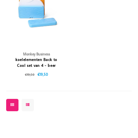
Vazen
Vriendin
Verlichting
Showbuzz
Tuin
Weekend
Planten
Monkey Business
koelelementen Back to
Cool set van 4 - beer
€19,50
€19,50