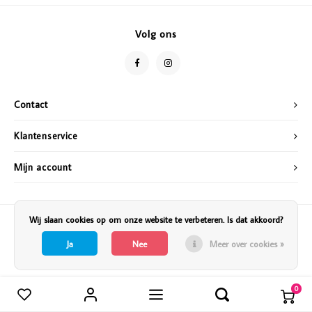
Vazen
Vriendin
Volg ons
Verlichting
Showbuzz
Tuin
Weekend
Contact
Planten
Klantenservice
Mijn account
Wij slaan cookies op om onze website te verbeteren. Is dat akkoord?
Ja
Nee
Meer over cookies »
0
Vergelijk producten
0