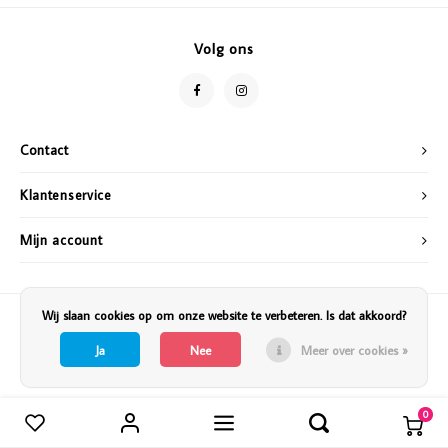
Vazen
Vriendin
Volg ons
Verlichting
Showbuzz
Tuin
Weekend
Contact
Planten
Klantenservice
Mijn account
Wij slaan cookies op om onze website te verbeteren. Is dat akkoord?
Ja
Nee
Meer over cookies »
0
Vergelijk producten
0