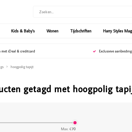
Kids & Baby's
Wonen
Tijdschriften
Harry Styles Ma
n met iDeal & creditcard
Exclusieve aanbiedin
gs
hoogpolig tapijt
ucten getagd met hoogpolig tapi
Max: €
70