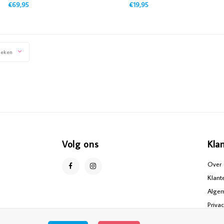
€69,95
€19,95
keken
Volg ons
Kla
Over 
Klant
Alge
Priva
Discl