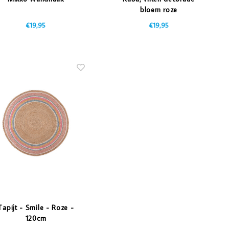
bloem roze
€19,95
€19,95
Tapijt - Smile - Roze -
120cm