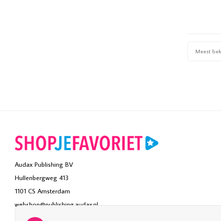
Meest be
Audax Publishing BV
Hullenbergweg 413
1101 CS Amsterdam
webshop@publishing.audax.nl