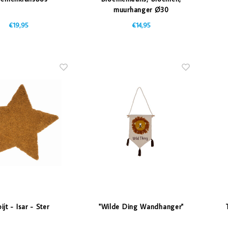
muurhanger Ø30
€19,95
€14,95
ijt - Isar - Ster
"Wilde Ding Wandhanger"