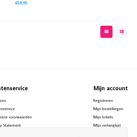
€59,95
ntenservice
Mijn account
ons
Registreren
enservice
Mijn bestellingen
mene voorwaarden
Mijn tickets
cy Statement
Mijn verlanglijst
aimer
Vergelijk producten