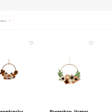
keken
oemenkransbos
Bloemenkrans, bloemen,