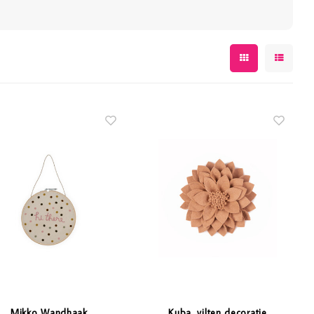
Mikko Wandhaak
Kuba, vilten decoratie