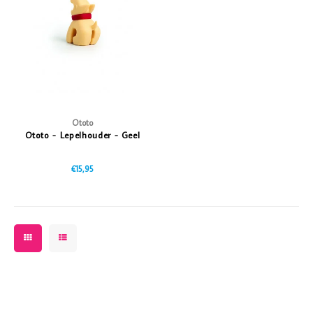
Vazen
Vriendin
Verlichting
Showbuzz
Tuin
Weekend
Planten
Ototo
Ototo - Lepelhouder - Geel
€15,95