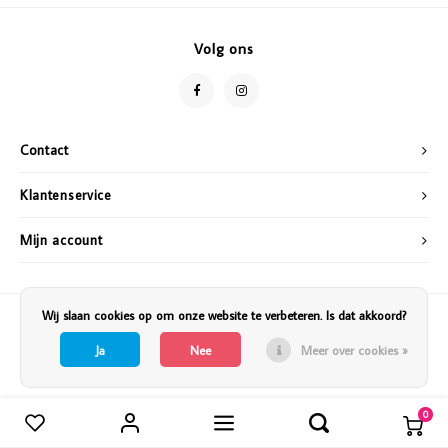
Vazen
Vriendin
Volg ons
Verlichting
Showbuzz
Tuin
Weekend
Contact
Planten
Klantenservice
Mijn account
Wij slaan cookies op om onze website te verbeteren. Is dat akkoord?
Ja
Nee
Meer over cookies »
0
Vergelijk producten
0