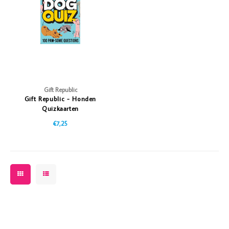
Vazen
Vriendin
Verlichting
Showbuzz
Tuin
Weekend
Planten
Gift Republic
Gift Republic - Honden
Quizkaarten
€7,25