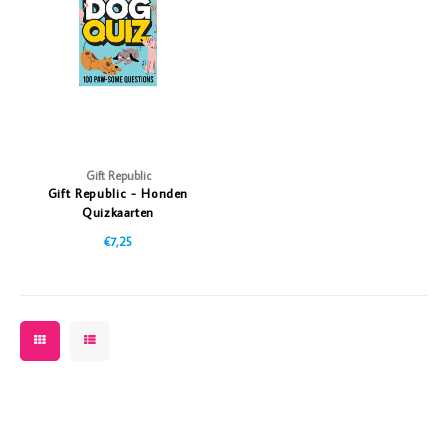
Vazen
Vriendin
Verlichting
Showbuzz
Tuin
Weekend
Planten
Gift Republic
Gift Republic - Honden
Quizkaarten
€7,25