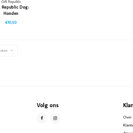
Gift Republic
t Republic Dog:
Honden
oonlijkheidstest
€10,50
keken
Volg ons
Kla
Over 
Klant