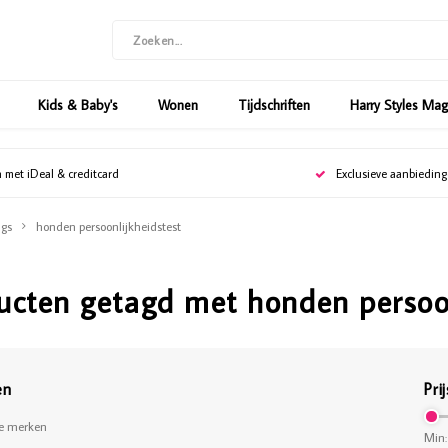
Kids & Baby's
Wonen
Tijdschriften
Harry Styles Ma
n met iDeal & creditcard
Exclusieve aanbiedin
gs
honden persoonlijkheidstest
ucten getagd met honden persoon
en
Prij
le merken
Min: