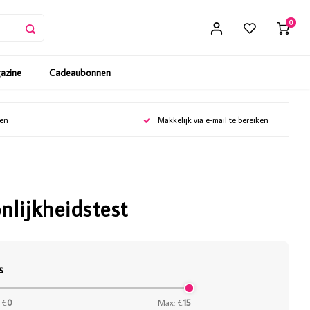
0
gazine
Cadeaubonnen
gen
Makkelijk via e-mail te bereiken
lijkheidstest
s
 €
0
Max: €
15