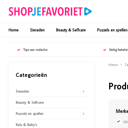
Home
Sieraden
Beauty & Selfcare
Puzzels en spellen
Tips van redactie
Veilig betale
Home
Ta
Categorieën
Prod
Sieraden
Beauty & Selfcare
Merk
Puzzels en spellen
Al
Kids & Baby's