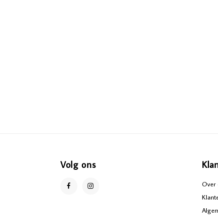
Volg ons
Kla
Over 
Klant
Alge