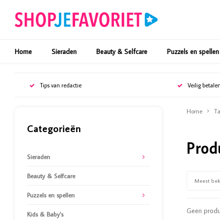
Home
Sieraden
Beauty & Selfcare
Puzzels en spellen
Tips van redactie
Veilig betale
Home
Ta
Categorieën
Prod
Sieraden
Beauty & Selfcare
Meest be
Puzzels en spellen
Geen produc
Kids & Baby's