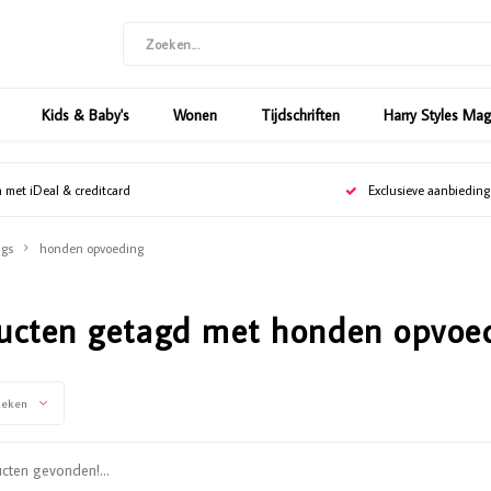
Kids & Baby's
Wonen
Tijdschriften
Harry Styles Ma
n met iDeal & creditcard
Exclusieve aanbiedin
gs
honden opvoeding
ucten getagd met honden opvoe
keken
ten gevonden!...