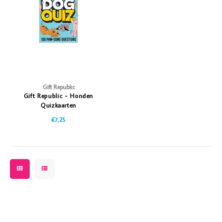
Vazen
Vriendin
Verlichting
Showbuzz
Tuin
Weekend
Planten
Gift Republic
Gift Republic - Honden
Quizkaarten
€7,25