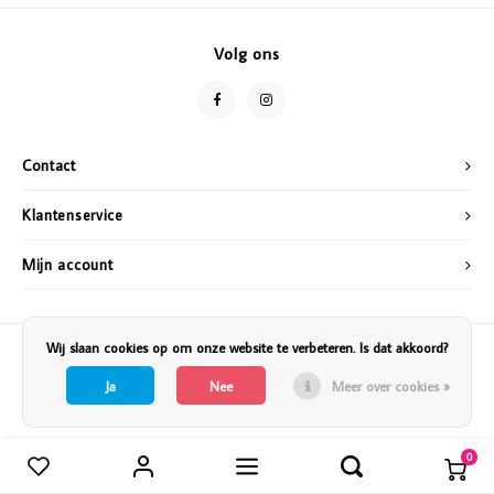
Vazen
Vriendin
Volg ons
Verlichting
Showbuzz
Tuin
Weekend
Contact
Planten
Klantenservice
Mijn account
Wij slaan cookies op om onze website te verbeteren. Is dat akkoord?
Ja
Nee
Meer over cookies »
0
Vergelijk producten
0