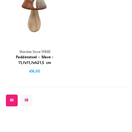
Vazen
Vriendin
Verlichting
Showbuzz
Tuin
Weekend
Planten
Mondex Since 1986R
Paddenstoel - Mave -
11,7x11,7xh21,5 cm
€16,00