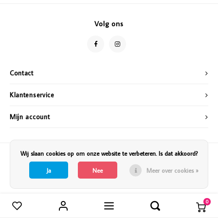
Vazen
Vriendin
Volg ons
Verlichting
Showbuzz
Tuin
Weekend
Contact
Planten
Klantenservice
Mijn account
Wij slaan cookies op om onze website te verbeteren. Is dat akkoord?
Ja
Nee
Meer over cookies »
0
Vergelijk producten
0