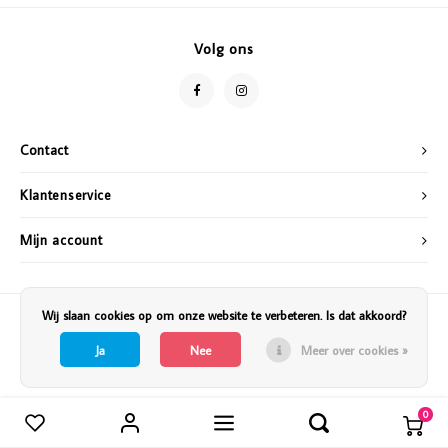
Vazen
Vriendin
Volg ons
Verlichting
Showbuzz
Tuin
Weekend
Contact
Planten
Klantenservice
Mijn account
Wij slaan cookies op om onze website te verbeteren. Is dat akkoord?
Ja
Nee
Meer over cookies »
0
Vergelijk producten
0