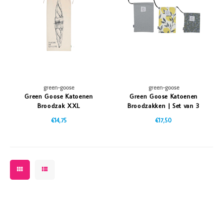
Vazen
Vriendin
Verlichting
Showbuzz
Tuin
Weekend
Planten
green-goose
green-goose
Green Goose Katoenen
Green Goose Katoenen
Broodzak XXL
Broodzakken | Set van 3
€14,75
€17,50