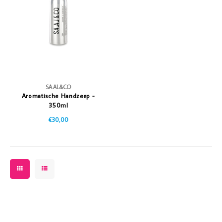
Vazen
Vriendin
Verlichting
Showbuzz
Tuin
Weekend
Planten
SA.AL&CO
Aromatische Handzeep -
350ml
€30,00