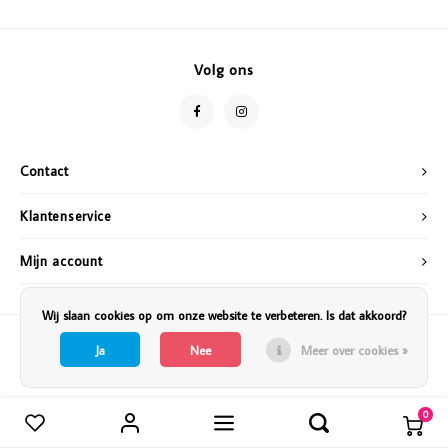
Vazen
Vriendin
Verlichting
Showbuzz
Volg ons
Tuin
Weekend
Planten
Contact
Klantenservice
Mijn account
Wij slaan cookies op om onze website te verbeteren. Is dat akkoord?
Ja
Nee
Meer over cookies »
0
Vergelijk producten
0