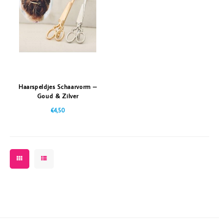
Vazen
Vriendin
Verlichting
Showbuzz
Tuin
Weekend
Planten
Haarspeldjes Schaarvorm –
Goud & Zilver
€4,50