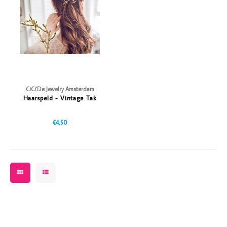
Vazen
Vriendin
Verlichting
Showbuzz
Tuin
Weekend
Planten
CiCi'De Jewelry Amsterdam
Haarspeld - Vintage Tak
€4,50