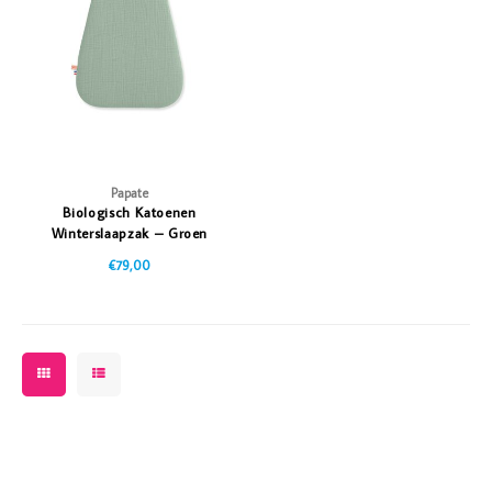
Vazen
Vriendin
Verlichting
Showbuzz
Tuin
Weekend
Planten
Papate
Biologisch Katoenen
Winterslaapzak – Groen
€79,00