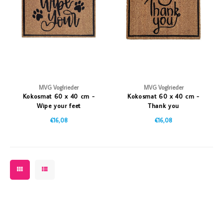
Vazen
Vriendin
Verlichting
Showbuzz
Tuin
Weekend
Planten
MVG Voglrieder
MVG Voglrieder
Kokosmat 60 x 40 cm -
Kokosmat 60 x 40 cm -
Wipe your feet
Thank you
€16,08
€16,08