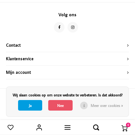
Vazen
Vriendin
Volg ons
Verlichting
Showbuzz
Tuin
Weekend
Contact
Planten
Klantenservice
Mijn account
Wij slaan cookies op om onze website te verbeteren. Is dat akkoord?
Ja
Nee
Meer over cookies »
0
Vergelijk producten
0