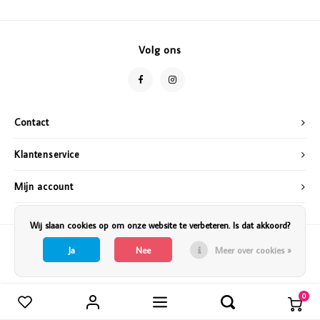
Vazen
Vriendin
Verlichting
Showbuzz
Volg ons
Tuin
Weekend
Planten
Contact
Klantenservice
Mijn account
Wij slaan cookies op om onze website te verbeteren. Is dat akkoord?
Ja
Nee
Meer over cookies »
0
Vergelijk producten
0