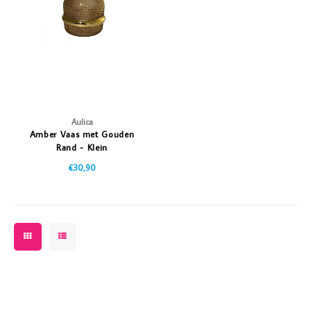
Vazen
Vriendin
Verlichting
Showbuzz
Tuin
Weekend
Planten
Aulica
Amber Vaas met Gouden
Rand - Klein
€30,90