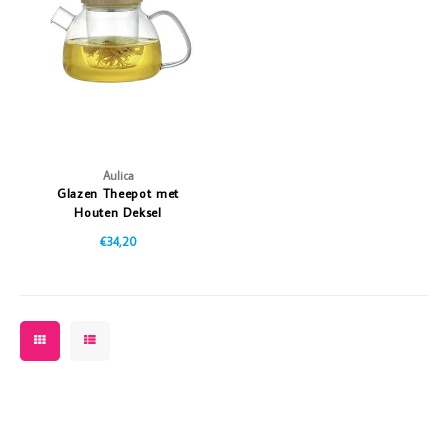
Vazen
Vriendin
Verlichting
Showbuzz
Tuin
Weekend
Planten
Aulica
Glazen Theepot met
Houten Deksel
€34,20