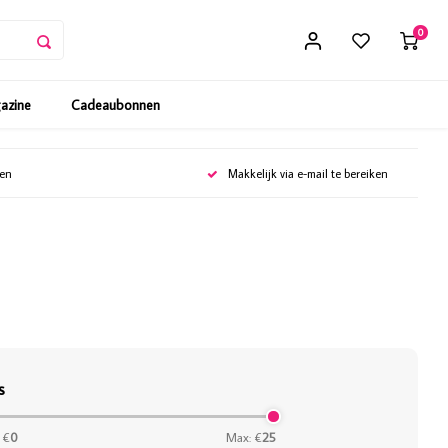
0
gazine
Cadeaubonnen
gen
Makkelijk via e-mail te bereiken
s
 €
0
Max: €
25