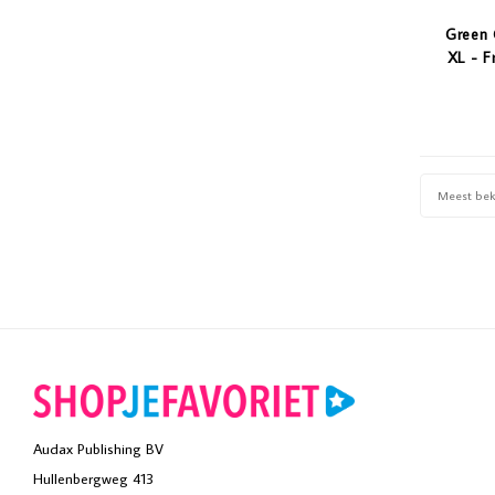
Green 
XL - F
Meest be
Audax Publishing BV
Hullenbergweg 413