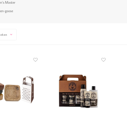
n's Master
een-goose
keken