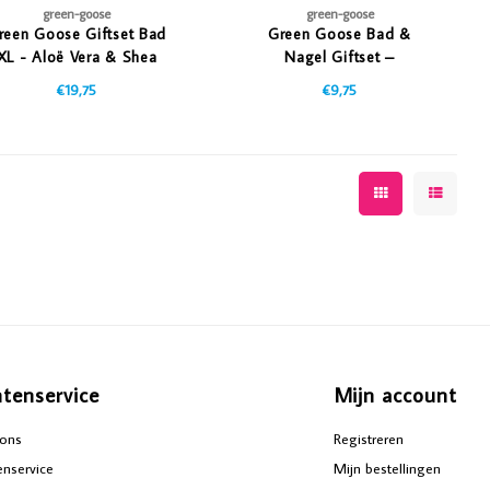
green-goose
green-goose
reen Goose Giftset Bad
Green Goose Bad &
XL - Aloë Vera & Shea
Nagel Giftset –
Butter
Gingerbread & Cranberry
€19,75
€9,75
ntenservice
Mijn account
ons
Registreren
enservice
Mijn bestellingen