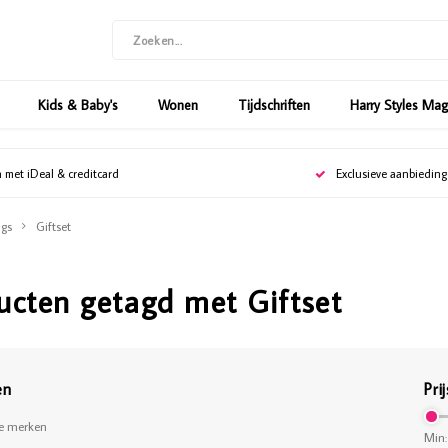
Kids & Baby's
Wonen
Tijdschriften
Harry Styles Ma
n met iDeal & creditcard
Exclusieve aanbiedin
gs
Giftset
ucten getagd met Giftset
en
Prij
le merken
Min: