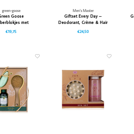
green-goose
Men's Master
Green Goose
Giftset Every Day –
G
berblokjes met
Deodorant, Crème & Hair
aaltje en Rasp
& Body
€19,75
€24,50