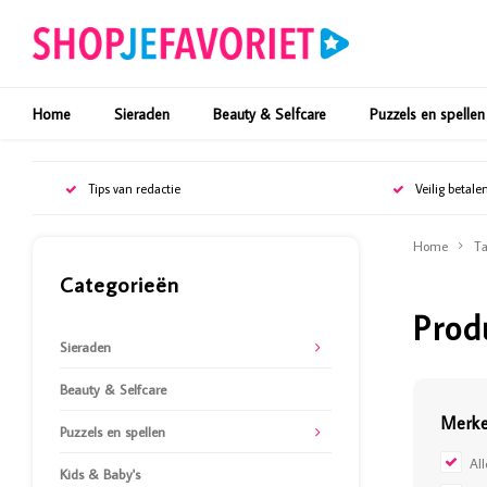
Home
Sieraden
Beauty & Selfcare
Puzzels en spellen
Tips van redactie
Veilig betale
Home
Ta
Categorieën
Prod
Sieraden
Beauty & Selfcare
Merk
Puzzels en spellen
Al
Kids & Baby's