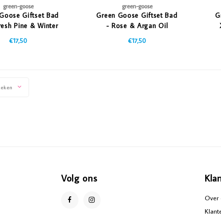
green-goose
green-goose
Goose Giftset Bad
Green Goose Giftset Bad
G
resh Pine & Winter
- Rose & Argan Oil
Berries
€17,50
€17,50
keken
Volg ons
Kla
Over 
Klant