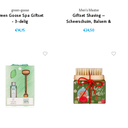
green-goose
Men's Master
reen Goose Spa Giftset
Giftset Shaving –
- 3-delig
Scheerschuim, Balsem &
Crème
€14,75
€24,50