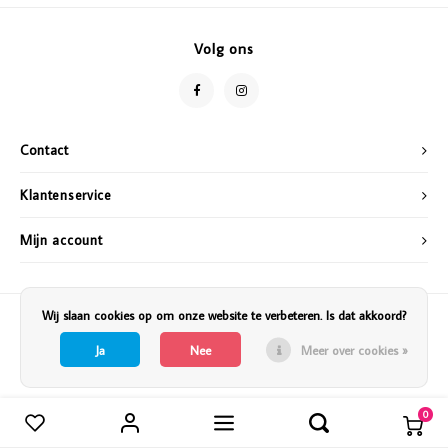
Vazen
Vriendin
Volg ons
Verlichting
Showbuzz
Tuin
Weekend
Contact
Planten
Klantenservice
Mijn account
Wij slaan cookies op om onze website te verbeteren. Is dat akkoord?
Ja
Nee
Meer over cookies »
0
Vergelijk producten
0