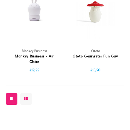
Vazen
Vriendin
Verlichting
Showbuzz
Tuin
Weekend
Planten
Monkey Business
Ototo
Monkey Business - Air
Ototo Geurvreter Fun Guy
Claire
€19,95
€16,50