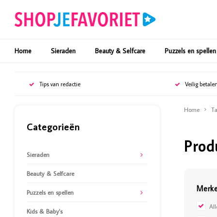
Home
Sieraden
Beauty & Selfcare
Puzzels en spellen
Tips van redactie
Veilig betale
Home
Ta
Categorieën
Prod
Sieraden
Beauty & Selfcare
Merk
Puzzels en spellen
Al
Kids & Baby's