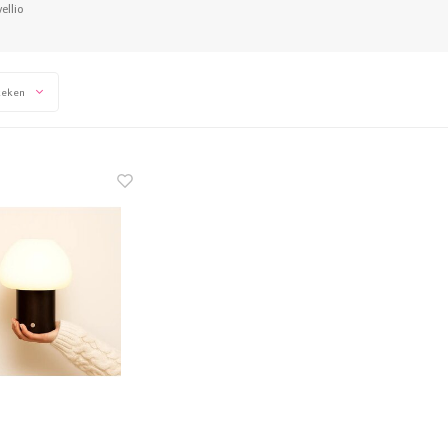
ellio
keken