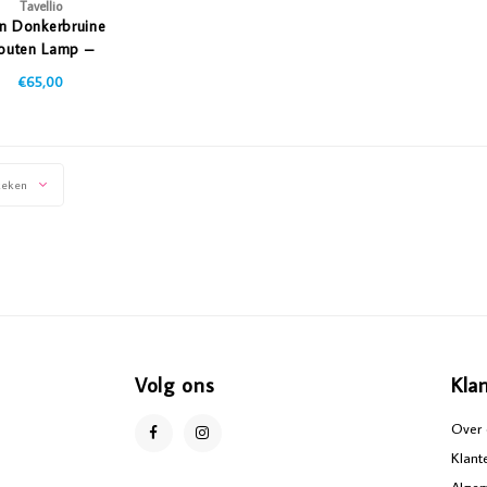
Tavellio
n Donkerbruine
outen Lamp –
dbaar & Dimbaar
€65,00
Licht
keken
Volg ons
Kla
Over 
Klant