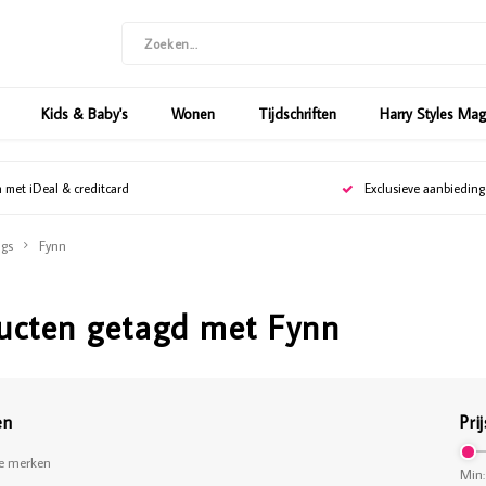
Kids & Baby's
Wonen
Tijdschriften
Harry Styles Ma
n met iDeal & creditcard
Exclusieve aanbiedin
gs
Fynn
ucten getagd met Fynn
en
Prij
le merken
Min: