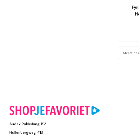
Fyn
H
Oplaa
Meest be
Audax Publishing BV
Hullenbergweg 413