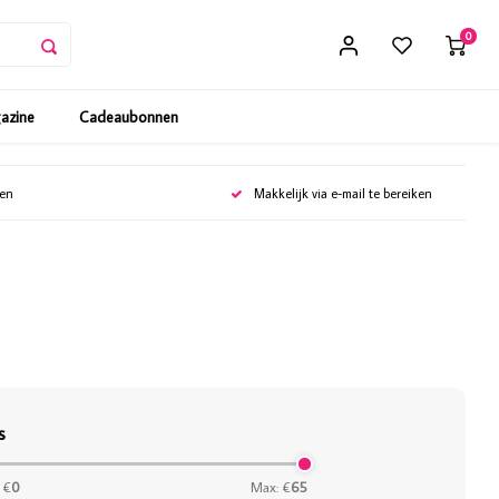
0
gazine
Cadeaubonnen
gen
Makkelijk via e-mail te bereiken
s
 €
0
Max: €
65