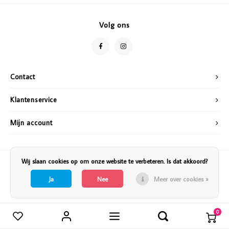
Vazen
Vriendin
Volg ons
Verlichting
Showbuzz
Tuin
Weekend
Contact
Planten
Klantenservice
Mijn account
Wij slaan cookies op om onze website te verbeteren. Is dat akkoord?
Ja
Nee
Meer over cookies »
0
Vergelijk producten
0