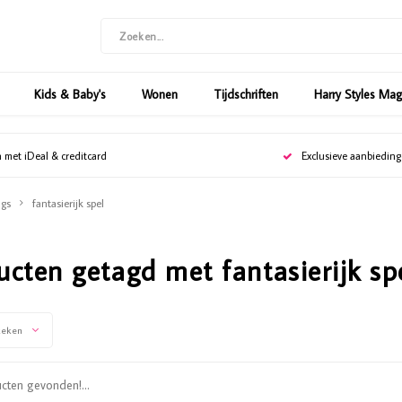
Kids & Baby's
Wonen
Tijdschriften
Harry Styles Ma
n met iDeal & creditcard
Exclusieve aanbiedin
gs
fantasierijk spel
ucten getagd met fantasierijk sp
keken
ten gevonden!...