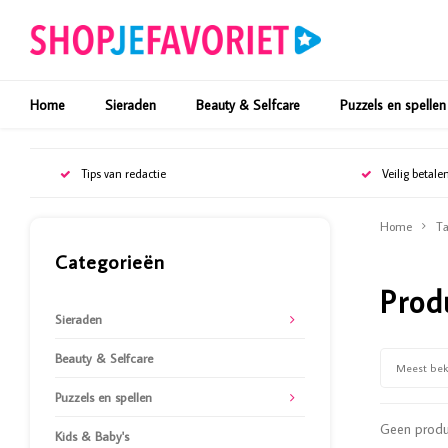
Home
Sieraden
Beauty & Selfcare
Puzzels en spellen
Tips van redactie
Veilig betale
Home
Ta
Categorieën
Prod
Sieraden
Beauty & Selfcare
Meest be
Puzzels en spellen
Geen produc
Kids & Baby's