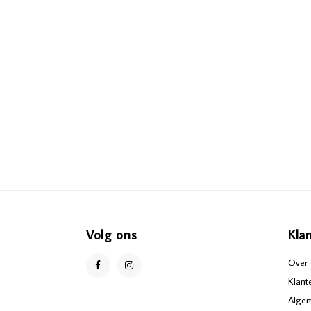
Volg ons
Kla
Over 
Klant
Alge